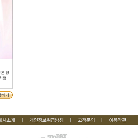
은 없
결처럼
택하기